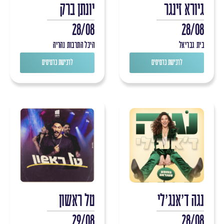
גיורא זינגר
יונתן ברק
28/08
28/08
בית גבריאל
היכל התרבות נהריה
לרכישת כרטיסים
לרכישת כרטיסים
נגה ד'אנג'לי
טל ראשון
29/08
28/08