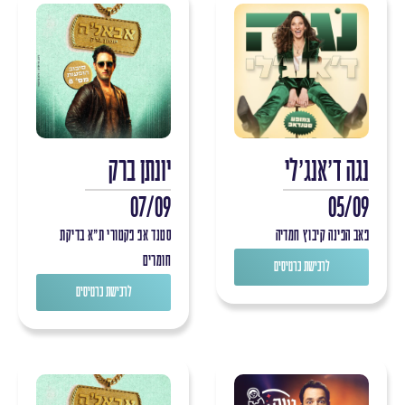
נגה ד'אנג'לי
יונתן ברק
07/09
05/09
פאב הפינה קיבוץ חמדיה
סטנד אפ פקטורי ת"א בדיקת
חומרים
לרכישת כרטיסים
לרכישת כרטיסים