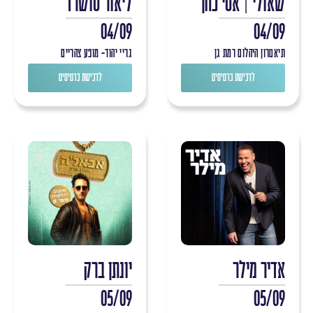
שאולי | אסי כהן
ליאור סושרד
04/09
04/09
תיאטרון היהלום רמת גן
גריי יהוד- מופע צהריים
לרכישת כרטיסים
לרכישת כרטיסים
אדיר מילר
יונתן ברק
05/09
05/09