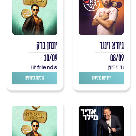
גיורא זינגר
יונתן ברק
10/09
08/09
גריי מודיעין
friends יהוד
לרכישת כרטיסים
לרכישת כרטיסים