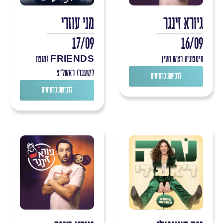
גיורא זינגר
מני עוזרי
17/09
16/09
סימפוניה ראש העין
FRIENDS (מופת
לשעבר) ראשל"צ
לרכישת כרטיסים
לרכישת כרטיסים