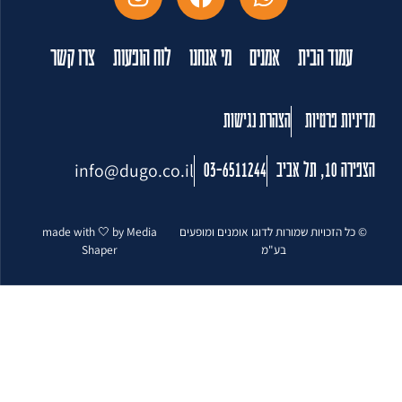
עמוד הבית
אמנים
מי אנחנו
לוח הופעות
צרו קשר
מדיניות פרטיות
הצהרת נגישות
info@dugo.co.il
הצפירה 10, תל אביב
03-6511244
© כל הזכויות שמורות לדוגו אומנים ומופעים
made with 🤍 by Media
בע"מ
Shaper