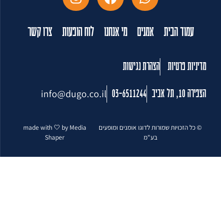
עמוד הבית
אמנים
מי אנחנו
לוח הופעות
צרו קשר
מדיניות פרטיות
הצהרת נגישות
info@dugo.co.il
הצפירה 10, תל אביב
03-6511244
© כל הזכויות שמורות לדוגו אומנים ומופעים
made with 🤍 by Media
בע"מ
Shaper