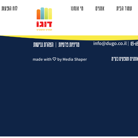
עמוד הבית
אמנים
מי אנחנו
לוח הופעות
ד הבית
אמנים
מי אנחנו
לוח הופעות
צרו קשר
info@dugo.co.il
|
03-6
מדיניות פרטיות
|
הצהרת נגישות
ומנים ומופעים בע"מ
made with 🤍 by Media Shaper