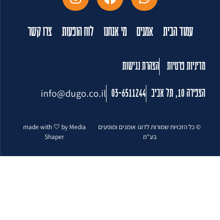
עמוד הבית
אמנים
מי אנחנו
לוח הופעות
צרו קשר
מדיניות פרטיות
הצהרת נגישות
info@dugo.co.il
הצפירה 10, תל אביב
03-6511244
© כל הזכויות שמורות לדוגו אומנים ומופעים
made with 🤍 by Media
בע"מ
Shaper