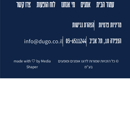
עמוד הבית
אמנים
מי אנחנו
לוח הופעות
צרו קשר
מדיניות פרטיות
הצהרת נגישות
info@dugo.co.il
הצפירה 10, תל אביב
03-6511244
© כל הזכויות שמורות לדוגו אומנים ומופעים
made with 🤍 by Media
בע"מ
Shaper