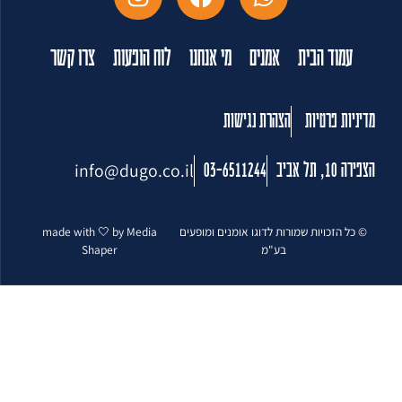
עמוד הבית
אמנים
מי אנחנו
לוח הופעות
צרו קשר
מדיניות פרטיות
הצהרת נגישות
info@dugo.co.il
הצפירה 10, תל אביב
03-6511244
© כל הזכויות שמורות לדוגו אומנים ומופעים
made with 🤍 by Media
בע"מ
Shaper