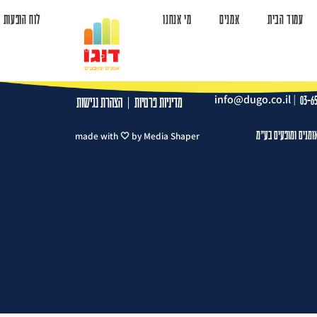
עמוד הבית
אמנים
מי אנחנו
לוח הופעות
ד הבית
אמנים
מי אנחנו
לוח הופעות
צרו קשר
info@dugo.co.il
|
03-6
מדיניות פרטיות
|
הצהרת נגישות
ומנים ומופעים בע"מ
made with 🤍 by Media Shaper