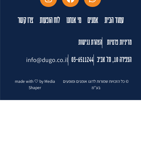
עמוד הבית
אמנים
מי אנחנו
לוח הופעות
צרו קשר
מדיניות פרטיות
הצהרת נגישות
info@dugo.co.il
הצפירה 10, תל אביב
03-6511244
© כל הזכויות שמורות לדוגו אומנים ומופעים
made with 🤍 by Media
בע"מ
Shaper