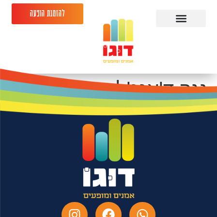
להזמנת הופעה
נגה ד'אנג'לי-
28.04.26-בית ציוני
אמריקה ת"א