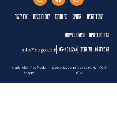
עמוד הבית
אמנים
מי אנחנו
לוח הופעות
צרו קשר
מדיניות פרטיות
הצהרת נגישות
info@dugo.co.il
הצפירה 10, תל אביב
03-6511244
© כל הזכויות שמורות לדוגו אומנים ומופעים
made with 🤍 by Media
בע"מ
Shaper