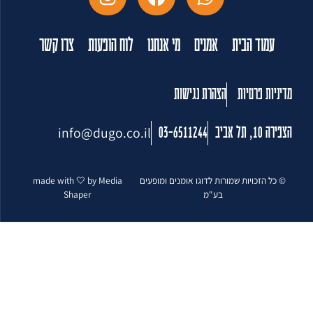
עמוד הבית
אמנים
מי אנחנו
לוח הופעות
צרו קשר
מדיניות פרטיות
הצהרת נגישות
info@dugo.co.il
הצפירה 10, תל אביב
03-6511244
© כל הזכויות שמורות לדוגו אומנים ומופעים
made with 🤍 by Media
בע"מ
Shaper