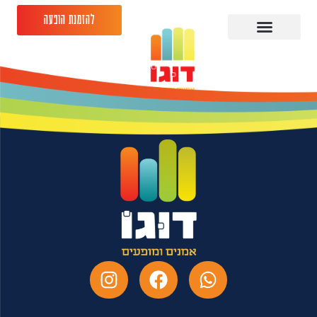
להזמנת הופעה
נגה ד'אנג'לי-
07.07.26-צוותא ת"א