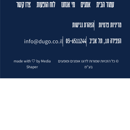
עמוד הבית
אמנים
מי אנחנו
לוח הופעות
צרו קשר
מדיניות פרטיות
הצהרת נגישות
info@dugo.co.il
הצפירה 10, תל אביב
03-6511244
© כל הזכויות שמורות לדוגו אומנים ומופעים
made with 🤍 by Media
בע"מ
Shaper