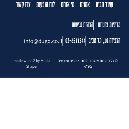
עמוד הבית
אמנים
מי אנחנו
לוח הופעות
צרו קשר
מדיניות פרטיות
הצהרת נגישות
info@dugo.co.il
הצפירה 10, תל אביב
03-6511244
© כל הזכויות שמורות לדוגו אומנים ומופעים
made with 🤍 by Media
בע"מ
Shaper