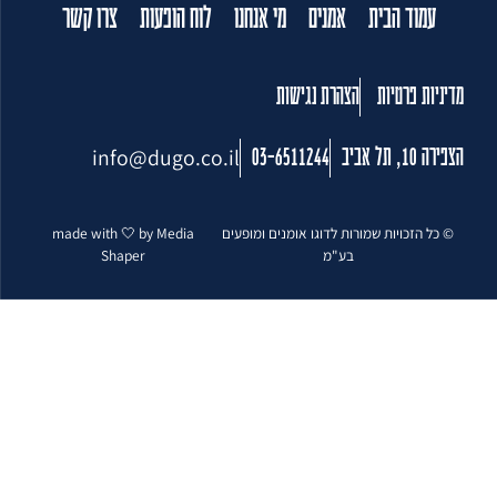
עמוד הבית
אמנים
מי אנחנו
לוח הופעות
צרו קשר
מדיניות פרטיות
הצהרת נגישות
info@dugo.co.il
הצפירה 10, תל אביב
03-6511244
© כל הזכויות שמורות לדוגו אומנים ומופעים
made with 🤍 by Media
בע"מ
Shaper