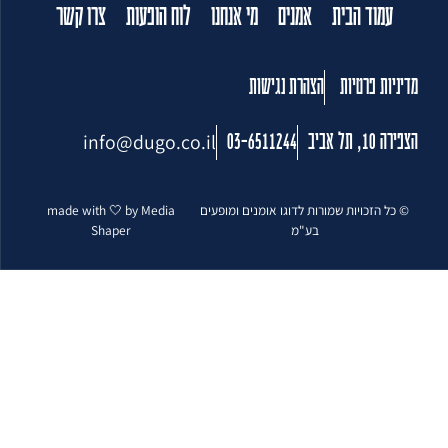
עמוד הבית
אמנים
מי אנחנו
לוח הופעות
צרו קשר
מדיניות פרטיות
הצהרת נגישות
info@dugo.co.il
הצפירה 10, תל אביב
03-6511244
© כל הזכויות שמורות לדוגו אומנים ומופעים
made with 🤍 by Media
בע"מ
Shaper