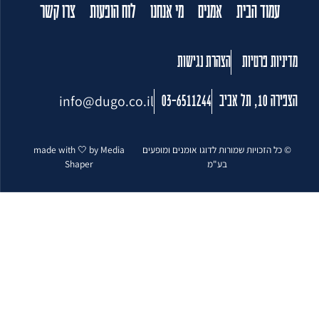
עמוד הבית
אמנים
מי אנחנו
לוח הופעות
צרו קשר
מדיניות פרטיות
הצהרת נגישות
info@dugo.co.il
הצפירה 10, תל אביב
03-6511244
© כל הזכויות שמורות לדוגו אומנים ומופעים
made with 🤍 by Media
בע"מ
Shaper