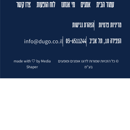
עמוד הבית
אמנים
מי אנחנו
לוח הופעות
צרו קשר
מדיניות פרטיות
הצהרת נגישות
info@dugo.co.il
הצפירה 10, תל אביב
03-6511244
© כל הזכויות שמורות לדוגו אומנים ומופעים
made with 🤍 by Media
בע"מ
Shaper