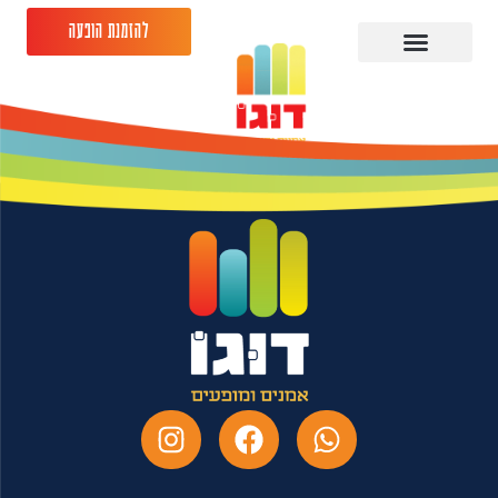
להזמנת הופעה
ליאור סושרד 04.09.26
גריי יהוד