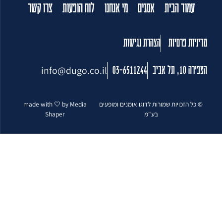
עמוד הבית
אמנים
מי אנחנו
לוח הופעות
צרו קשר
מדיניות פרטיות
הצהרת נגישות
info@dugo.co.il
הצפירה 10, תל אביב
03-6511244
© כל הזכויות שמורות לדוגו אומנים ומופעים
made with 🤍 by Media
בע"מ
Shaper