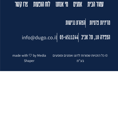
עמוד הבית
אמנים
מי אנחנו
לוח הופעות
צרו קשר
מדיניות פרטיות
הצהרת נגישות
info@dugo.co.il
הצפירה 10, תל אביב
03-6511244
© כל הזכויות שמורות לדוגו אומנים ומופעים
made with 🤍 by Media
בע"מ
Shaper