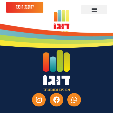
להזמנת הופעה
יונתן ברק -28.03.26 -
אולם זוהר קרית טבעון