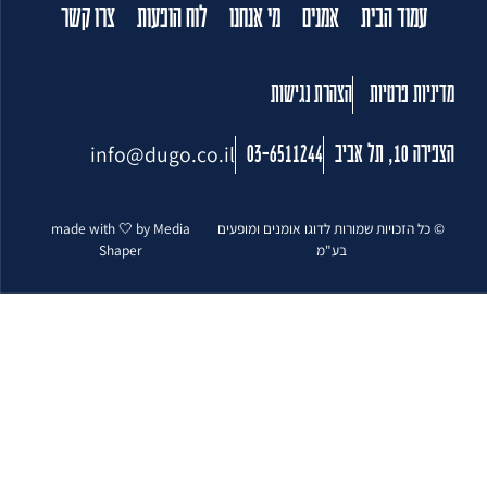
עמוד הבית
אמנים
מי אנחנו
לוח הופעות
צרו קשר
מדיניות פרטיות
הצהרת נגישות
info@dugo.co.il
הצפירה 10, תל אביב
03-6511244
© כל הזכויות שמורות לדוגו אומנים ומופעים
made with 🤍 by Media
בע"מ
Shaper