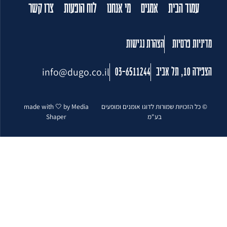
עמוד הבית
אמנים
מי אנחנו
לוח הופעות
צרו קשר
מדיניות פרטיות
הצהרת נגישות
info@dugo.co.il
הצפירה 10, תל אביב
03-6511244
© כל הזכויות שמורות לדוגו אומנים ומופעים
made with 🤍 by Media
בע"מ
Shaper