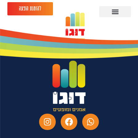
להזמנת הופעה
יונתן ברק -27.04.26 -
גריי תל אביב