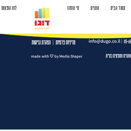
עמוד הבית
אמנים
מי אנחנו
לוח הופעות
ד הבית
אמנים
מי אנחנו
לוח הופעות
צרו קשר
info@dugo.co.il
|
03-6
מדיניות פרטיות
|
הצהרת נגישות
ומנים ומופעים בע"מ
made with 🤍 by Media Shaper