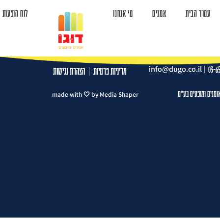
עמוד הבית
אמנים
מי אנחנו
לוח הופעות
ד הבית
אמנים
מי אנחנו
לוח הופעות
צרו קשר
info@dugo.co.il
|
03-6
מדיניות פרטיות
|
הצהרת נגישות
ומנים ומופעים בע"מ
made with 🤍 by Media Shaper