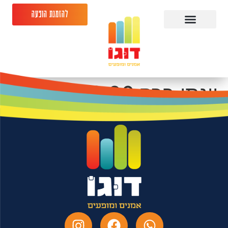
להזמנת הופעה
יונתן ברק 18.09.26
היכל התרבות ראשון
לציון