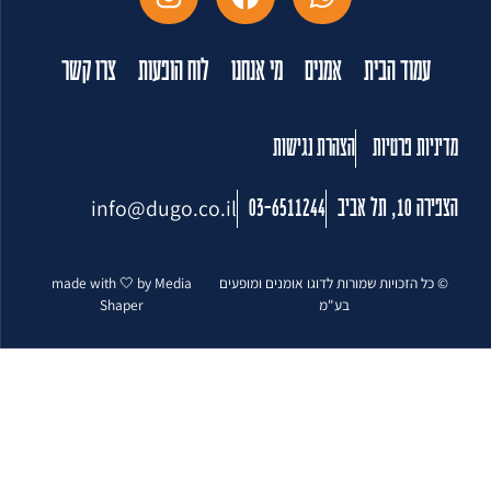
עמוד הבית
אמנים
מי אנחנו
לוח הופעות
צרו קשר
מדיניות פרטיות
הצהרת נגישות
info@dugo.co.il
הצפירה 10, תל אביב
03-6511244
© כל הזכויות שמורות לדוגו אומנים ומופעים
made with 🤍 by Media
בע"מ
Shaper