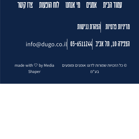
עמוד הבית
אמנים
מי אנחנו
לוח הופעות
צרו קשר
מדיניות פרטיות
הצהרת נגישות
info@dugo.co.il
הצפירה 10, תל אביב
03-6511244
© כל הזכויות שמורות לדוגו אומנים ומופעים
made with 🤍 by Media
בע"מ
Shaper