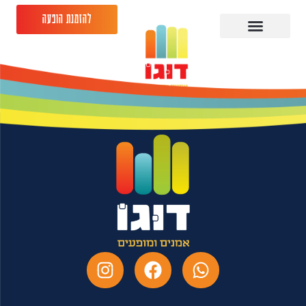
להזמנת הופעה
יונתן ברק -14.03.26 -
תמוז מרכז הצעירים ב"ש