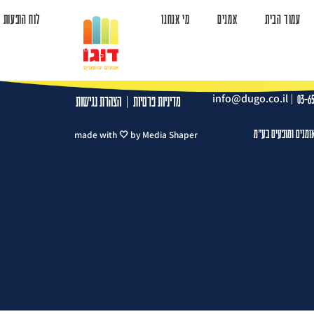
עמוד הבית
אמנים
מי אנחנו
לוח הופעות
ד הבית
אמנים
מי אנחנו
לוח הופעות
צרו קשר
info@dugo.co.il
|
03-6
מדיניות פרטיות
|
הצהרת נגישות
ומנים ומופעים בע"מ
made with 🤍 by Media Shaper