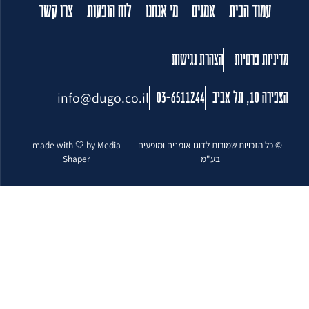
עמוד הבית
אמנים
מי אנחנו
לוח הופעות
צרו קשר
מדיניות פרטיות
הצהרת נגישות
info@dugo.co.il
הצפירה 10, תל אביב
03-6511244
© כל הזכויות שמורות לדוגו אומנים ומופעים
made with 🤍 by Media
בע"מ
Shaper