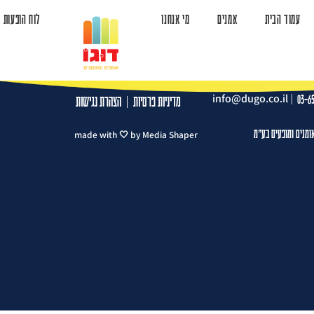
עמוד הבית
אמנים
מי אנחנו
לוח הופעות
ד הבית
אמנים
מי אנחנו
לוח הופעות
צרו קשר
info@dugo.co.il
|
03-6
מדיניות פרטיות
|
הצהרת נגישות
ומנים ומופעים בע"מ
made with 🤍 by Media Shaper