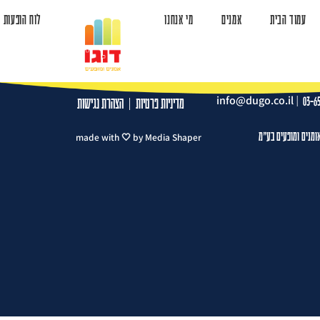
עמוד הבית
אמנים
מי אנחנו
לוח הופעות
ד הבית
אמנים
מי אנחנו
לוח הופעות
צרו קשר
info@dugo.co.il
|
03-6
מדיניות פרטיות
|
הצהרת נגישות
ומנים ומופעים בע"מ
made with 🤍 by Media Shaper