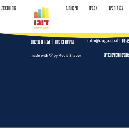
עמוד הבית
אמנים
מי אנחנו
לוח הופעות
ד הבית
אמנים
מי אנחנו
לוח הופעות
צרו קשר
info@dugo.co.il
|
03-6
מדיניות פרטיות
|
הצהרת נגישות
ומנים ומופעים בע"מ
made with 🤍 by Media Shaper