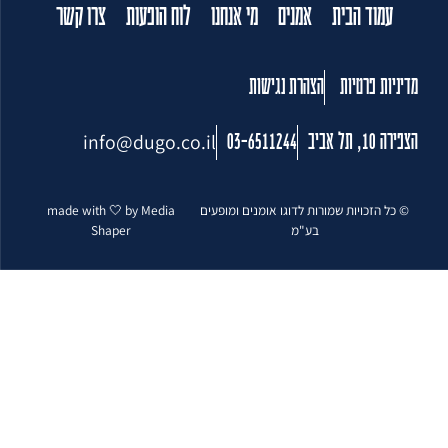
עמוד הבית
אמנים
מי אנחנו
לוח הופעות
צרו קשר
מדיניות פרטיות
הצהרת נגישות
info@dugo.co.il
הצפירה 10, תל אביב
03-6511244
© כל הזכויות שמורות לדוגו אומנים ומופעים
made with 🤍 by Media
בע"מ
Shaper