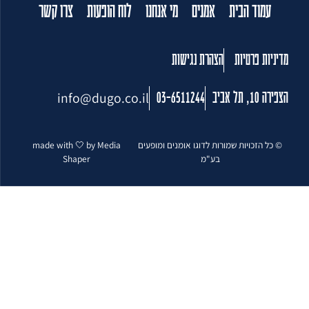
עמוד הבית
אמנים
מי אנחנו
לוח הופעות
צרו קשר
מדיניות פרטיות
הצהרת נגישות
info@dugo.co.il
הצפירה 10, תל אביב
03-6511244
© כל הזכויות שמורות לדוגו אומנים ומופעים
made with 🤍 by Media
בע"מ
Shaper