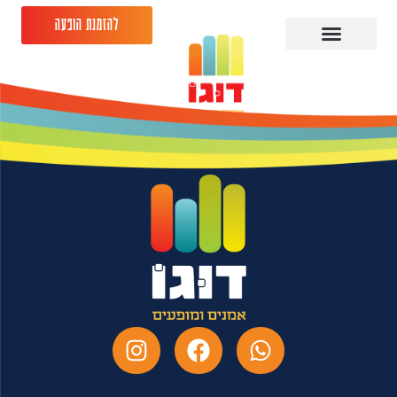
להזמנת הופעה
גיורא זינגר 14.08.26-
בית נגלר ק. חיים