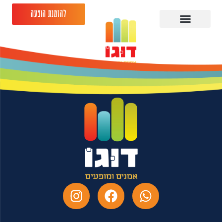
להזמנת הופעה
גיורא זינגר 12.12.26-
מתנ"ס פרדס חנה כרכור