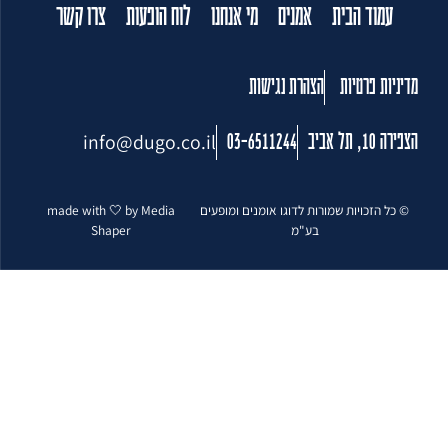
עמוד הבית
אמנים
מי אנחנו
לוח הופעות
צרו קשר
מדיניות פרטיות
הצהרת נגישות
info@dugo.co.il
הצפירה 10, תל אביב
03-6511244
© כל הזכויות שמורות לדוגו אומנים ומופעים
made with 🤍 by Media
בע"מ
Shaper