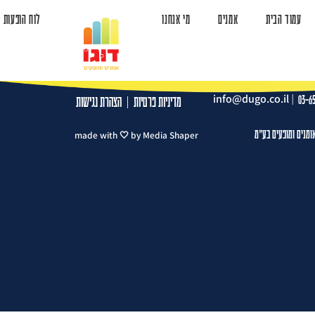
עמוד הבית
אמנים
מי אנחנו
לוח הופעות
ד הבית
אמנים
מי אנחנו
לוח הופעות
צרו קשר
info@dugo.co.il
|
03-6
מדיניות פרטיות
|
הצהרת נגישות
ומנים ומופעים בע"מ
made with 🤍 by Media Shaper