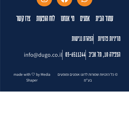
עמוד הבית
אמנים
מי אנחנו
לוח הופעות
צרו קשר
מדיניות פרטיות
הצהרת נגישות
info@dugo.co.il
הצפירה 10, תל אביב
03-6511244
© כל הזכויות שמורות לדוגו אומנים ומופעים
made with 🤍 by Media
בע"מ
Shaper