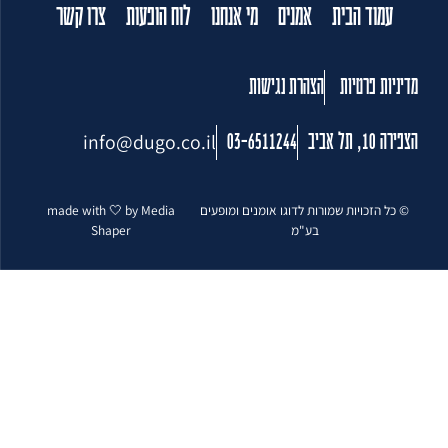
עמוד הבית
אמנים
מי אנחנו
לוח הופעות
צרו קשר
מדיניות פרטיות
הצהרת נגישות
info@dugo.co.il
הצפירה 10, תל אביב
03-6511244
© כל הזכויות שמורות לדוגו אומנים ומופעים
made with 🤍 by Media
בע"מ
Shaper