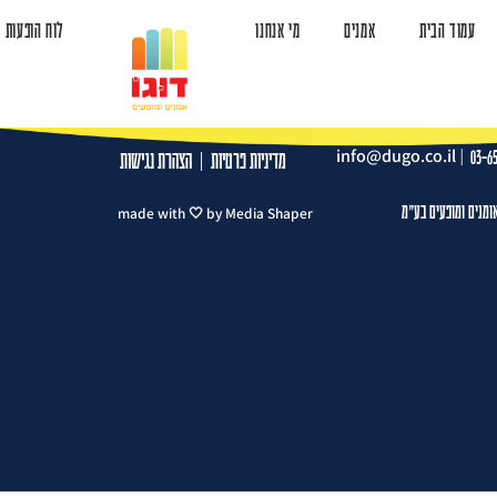
עמוד הבית
אמנים
מי אנחנו
לוח הופעות
ד הבית
אמנים
מי אנחנו
לוח הופעות
צרו קשר
info@dugo.co.il
|
03-6
מדיניות פרטיות
|
הצהרת נגישות
ומנים ומופעים בע"מ
made with 🤍 by Media Shaper